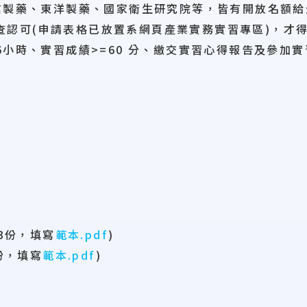
中信製藥、東洋製藥、國家衛生研究院等，皆有開放名額
查認可(申請表格已放置系網頁產業實務實習專區)，才
16小時、實習成績>=60 分、繳交實習心得報告及參加
3份，填寫
範本.pdf
)
份，填寫
範本.pdf
)