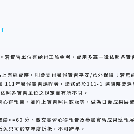
f
讀金。若實習單位有給付工讀金者，費用多寡一律依照各
當系上有經費時，則會支付暑假實習平安/意外保險；若
111年暑假實習課程者，請務必於111-1 選課時要
數會依照各實習單位之規定而有所不同。
 實習心得報告，並附上實習照片數張等，做為日後成果展
實習成績>=60 分、繳交實習心得報告及參加實習成果壁
抵免只可於當年度折抵，不可跨年。