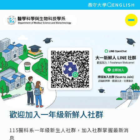
全站搜索
義守大學
ENGLISH
:::
義守大學醫學科學與生物科
側選單
歡迎加入一年級新鮮人社群
115醫科系一年級新生人社群，加入社群掌握最新消
息