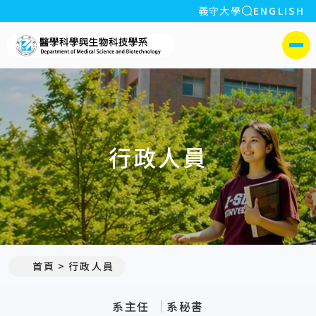
全站搜索
義守大學
ENGLISH
:::
義守大學醫學科學與生物科
側選單
行政人員
:::
首頁
行政人員
系主任
系秘書