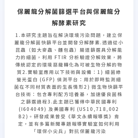
保麗龍分解菌篩選平台與保麗龍分
解酵素研究
1.本研究主題旨在解決環境污染問題，建立保
麗龍分解菌快篩平台並開發分解酵素.透過從小
昆蟲（如大麥蟲、麵包蟲）腸道篩選具分解能
力的細菌，利用 FTIR 分析驗證分解效果，將
傳統認定的環境惡龍轉化為可被生物分解的物
質2.實驗室應用以下技術與設備：1) 細菌綠
螢光蛋白 (GFP) 偵測平台：用於即時監測細
菌在不同材質表面的生長情形2) 微生物快篩平
台技術：包含專利配方培養基，加速優良菌株
之篩選過程3.此主題已獲得中華民國專利
(I604049) 及美國專利 (US10,718,002
B2)。研發成果曾受《華文永續報導獎》肯
定，並有多篇新聞專題報導實驗室如何利用
「環保小尖兵」對抗保麗龍污染