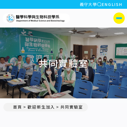
全站搜索
義守大學
ENGLISH
:::
義守大學醫學科學與生物科
側選單
共同實驗室
首頁
歡迎新生加入
共同實驗室