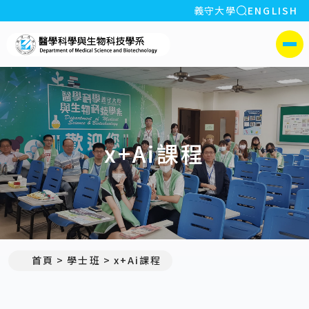
全站搜索
義守大學
ENGLISH
:::
義守大學醫學科學與生物科
側選單
x+Ai課程
首頁
學士班
x+Ai課程