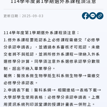
114學年度第1學期選外系課程須注意
[另開新視窗
[另開
更新日期：
2025-09-03
複
114學年度第1學期選外系課程須注意：
1.修外系課程要抵認系上必修課程需繳交「必修學
分承認申請表」，並通過本系審核才可抵認。未繳
交者將不與抵認，並將所修外系課程一律納入外系
選修學分計算。同學須注意外系選修承認學分數限
制，超出不納入畢業學分。
範例：醫技系微生物學抵生科系微生物學→需繳交
必修學分承認表。
2.申請表下載：醫科系網→ 相關連結→表格下載→
大學部學生使用表格：必修學分承認申請表。上應
用資訊系統列印該堂課的授課計畫表一併附上。